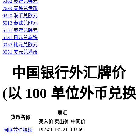
5362 英镑兑韩元
7689 泰铢兑港币
6320 港币兑欧元
5013 泰铢兑欧元
5151 英镑兑韩元
5181 日元兑泰铢
3937 韩元兑欧元
3051 美元兑港币
中国银行外汇牌价
(以 100 单位外币兑换人民
现汇
货币名称
买入价
卖出价
中间价
192.49
195.21
193.69
阿联酋迪拉姆