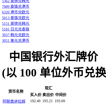
5362 英镑兑韩元
7689 泰铢兑港币
6320 港币兑欧元
5013 泰铢兑欧元
5151 英镑兑韩元
5181 日元兑泰铢
3937 韩元兑欧元
3051 美元兑港币
中国银行外汇牌价
(以 100 单位外币兑换人民
现汇
货币名称
买入价
卖出价
中间价
192.49
195.21
193.69
阿联酋迪拉姆